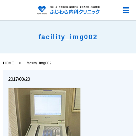
メ
facility_img002
HOME
facility_img002
2017/09/29