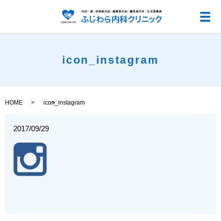
メ
icon_instagram
HOME
icon_instagram
2017/09/29